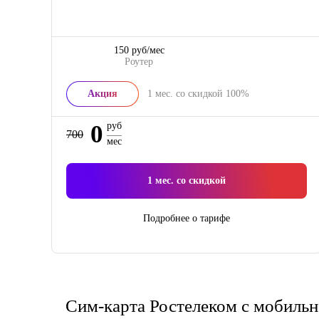
150 руб/мес
Роутер
Акция
1
мес. со скидкой
100%
0
руб
700
мес
1
мес. со скидкой
Подробнее о тарифе
Сим-карта Ростелеком с мобильн