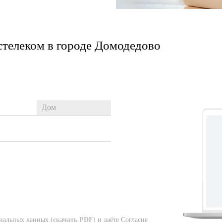
стелеком в городе Домодедово
нальных данных (
скачать PDF
) и даёте Согласие