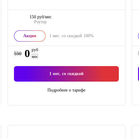
150 руб/мес
Роутер
Акция
1
мес. со скидкой
100%
0
руб
550
мес
1
мес. со скидкой
Подробнее о тарифе