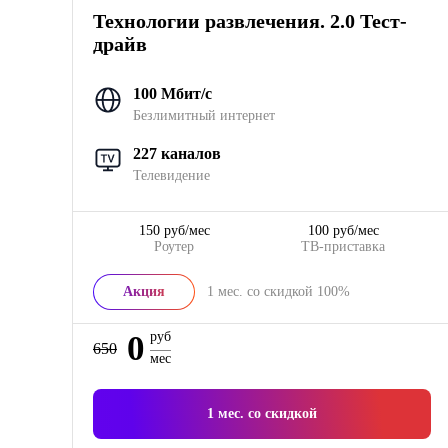
Технологии развлечения. 2.0 Тест-
драйв
100 Мбит/с
Безлимитный интернет
227 каналов
Телевидение
150 руб/мес
100 руб/мес
Роутер
ТВ-приставка
Акция
1
мес. со скидкой
100%
0
руб
650
мес
1
мес. со скидкой