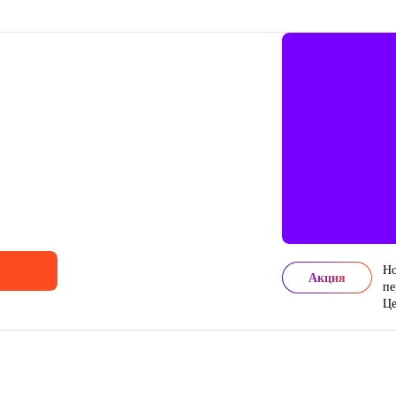
Но
Акция
пе
Це