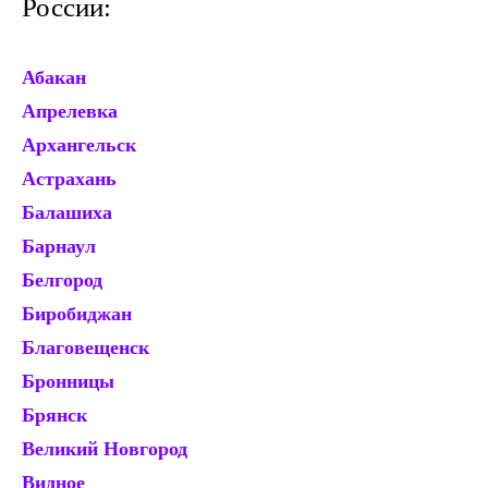
России:
Абакан
Ек
Апрелевка
Ж
Архангельск
Зв
Астрахань
И
Балашиха
Ив
Барнаул
И
Белгород
Ир
Биробиджан
Ис
Благовещенск
Й
Бронницы
Ка
Брянск
Ка
Великий Новгород
Ка
Видное
К