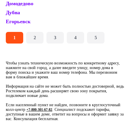
Домодедово
Ку
Дубна
К
Егорьевск
Л
1
2
3
4
5
Чтобы узнать техническую возможность по конкретному адресу,
нажмите на свой город, а далее введите улицу, номер дома в
форму поиска и укажите ваш номер телефона. Мы перезвоним
вам в ближайшее время.
Информация на сайте не может быть полностью достоверной, ведь
Ростелеком каждый день расширяет свою зону покрытия,
подключает новые дома.
Если населенный пункт не найден, позвоните в круглосуточный
колл-центр
. Специалист подскажет тарифы,
+7-800-301-67-82
доступные в вашем доме, ответит на вопросы и оформит заявку за
вас. Консультация бесплатная.