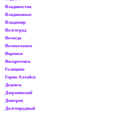
Владивосток
К
Владикавказ
Ке
Владимир
К
Волгоград
К
Вологда
К
Волоколамск
Ко
Воронеж
Ко
Воскресенск
Кр
Голицино
Кр
Горно-Алтайск
Кр
Дедовск
Кр
Дзержинский
Кр
Дмитров
Ку
Долгопрудный
Ку